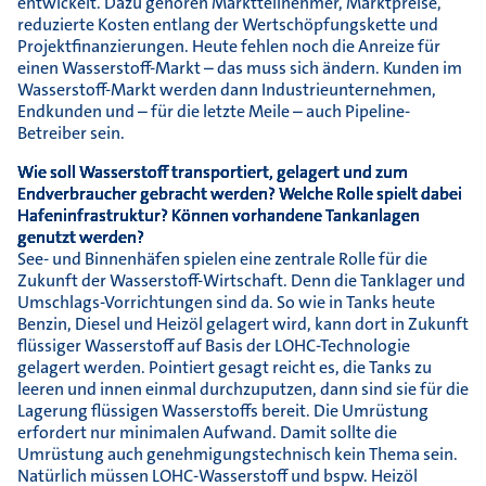
entwickelt. Dazu gehören Marktteilnehmer, Marktpreise,
reduzierte Kosten entlang der Wertschöpfungskette und
Projektfinanzierungen. Heute fehlen noch die Anreize für
einen Wasserstoff-Markt – das muss sich ändern. Kunden im
Wasserstoff-Markt werden dann Industrieunternehmen,
Endkunden und – für die letzte Meile – auch Pipeline-
Betreiber sein.
Wie soll Wasserstoff transportiert, gelagert und zum
Endverbraucher gebracht werden? Welche Rolle spielt dabei
Hafeninfrastruktur? Können vorhandene Tankanlagen
genutzt werden?
See- und Binnenhäfen spielen eine zentrale Rolle für die
Zukunft der Wasserstoff-Wirtschaft. Denn die Tanklager und
Umschlags-Vorrichtungen sind da. So wie in Tanks heute
Benzin, Diesel und Heizöl gelagert wird, kann dort in Zukunft
flüssiger Wasserstoff auf Basis der LOHC-Technologie
gelagert werden. Pointiert gesagt reicht es, die Tanks zu
leeren und innen einmal durchzuputzen, dann sind sie für die
Lagerung flüssigen Wasserstoffs bereit. Die Umrüstung
erfordert nur minimalen Aufwand. Damit sollte die
Umrüstung auch genehmigungstechnisch kein Thema sein.
Natürlich müssen LOHC-Wasserstoff und bspw. Heizöl