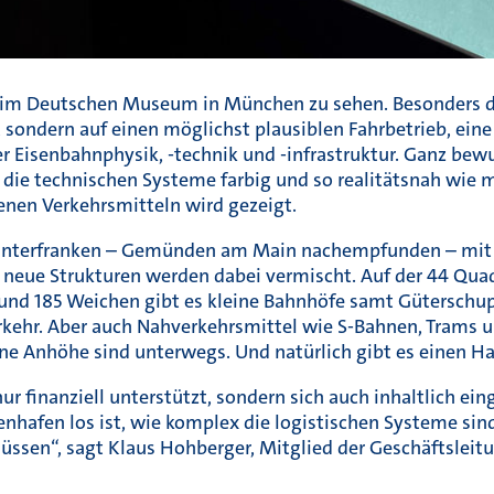
i im Deutschen Museum in München zu sehen. Besonders de
, sondern auf einen möglichst plausiblen Fahrbetrieb, ei
r Eisenbahnphysik, -technik und -infrastruktur. Ganz bew
die technischen Systeme farbig und so realitätsnah wie
nen Verkehrsmitteln wird gezeigt.
in Unterfranken – Gemünden am Main nachempfunden – mit
nd neue Strukturen werden dabei vermischt. Auf der 44 Qu
n und 185 Weichen gibt es kleine Bahnhöfe samt Gütersc
kehr. Aber auch Nahverkehrsmittel wie S-Bahnen, Trams u
e Anhöhe sind unterwegs. Und natürlich gibt es einen Ha
 finanziell unterstützt, sondern sich auch inhaltlich ein
nhafen los ist, wie komplex die logistischen Systeme sin
ssen“, sagt Klaus Hohberger, Mitglied der Geschäftsleitu