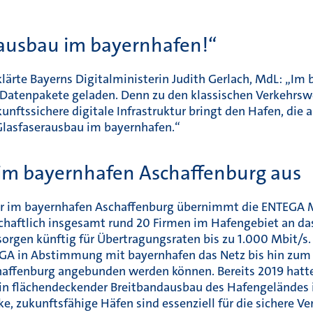
erausbau im bayernhafen!“
klärte Bayerns Digitalministerin Judith Gerlach, MdL: „I
e Datenpakete geladen. Denn zu den klassischen Verkehr
ftssichere digitale Infrastruktur bringt den Hafen, die
 Glasfaserausbau im bayernhafen.“
im bayernhafen Aschaffenburg aus
r im bayernhafen Aschaffenburg übernimmt die ENTEGA 
tschaftlich insgesamt rund 20 Firmen im Hafengebiet an d
orgen künftig für Übertragungsraten bis zu 1.000 Mbit/s.
EGA in Abstimmung mit bayernhafen das Netz bis hin zum
chaffenburg angebunden werden können. Bereits 2019 hatt
in flächendeckender Breitbandausbau des Hafengeländes 
ke, zukunftsfähige Häfen sind essenziell für die sichere V