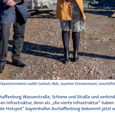
A, Staatsministerin Judith Gerlach, MdL; Joachim Zimmermann, Geschäft
haffenburg Wasserstraße, Schiene und Straße und verbinde
len Infrastruktur, denn als „die vierte Infrastruktur“ hab
ale Hotspot“ bayernhafen Aschaffenburg bekommt jetzt w