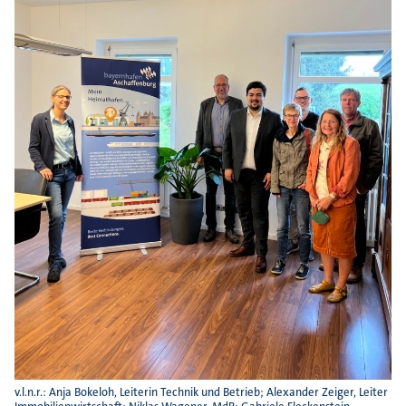
v.l.n.r.: Anja Bokeloh, Leiterin Technik und Betrieb; Alexander Zeiger, Leiter