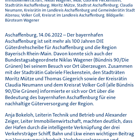
Immobilienwirtschaft; Niklas Wagener, MdB; Gabriele Fleckenstein,
Stadträtin Aschaffenburg; Moritz Mütze, Stadtrat Aschaffenburg; Claudia
Neumann, Kreisrätin im Landkreis Aschaffenburg und Gemeinderätin Stadt
Alzenau; Volker Goll, Kreisrat im Landkreis Aschaffenburg. Bildquelle:
Büroteam Wagener
Aschaffenburg, 14.06.2022 – Der bayernhafen
Aschaffenburg ist seit mehr als 100 Jahren DIE
Güterdrehscheibe für Aschaffenburg und die Region
Bayerisch Rhein-Main. Davon konnte sich auch der
Bundestagsabgeordnete Niklas Wagener (Bündnis 90/Die
Grünen) bei seinem Besuch vor Ort überzeugen. Zusammen
mit der Stadträtin Gabriele Fleckenstein, den Stadträten
Moritz Mütze und Thomas Giegerich sowie der Kreisrätin
Claudia Neumann und dem Kreisrat Volker Goll (alle Bündnis
90/Die Grünen) informierte er sich vor Ort über die
Bedeutung des bayernhafen Aschaffenburg für eine
nachhaltige Güterversorgung der Region.
Anja Bokeloh, Leiterin Technik und Betrieb und Alexander
Zeiger, Leiter Immobilienwirtschaft, machten deutlich, dass
der Hafen durch die intelligente Verknüpfung der drei
Verkehrsträger Schiff, Bahn und Lkw einen wichtigen Beitrag
zur Versorgungssicherheit, Verkehrsverlagerung und