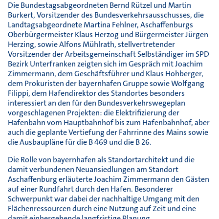
Die Bundestagsabgeordneten Bernd Rützel und Martin
Burkert, Vorsitzender des Bundesverkehrsausschusses, die
Landtagsabgeordnete Martina Fehlner, Aschaffenburgs
Oberbürgermeister Klaus Herzog und Bürgermeister Jürgen
Herzing, sowie Alfons Mühlrath, stellvertretender
Vorsitzender der Arbeitsgemeinschaft Selbständiger im SPD
Bezirk Unterfranken zeigten sich im Gespräch mit Joachim
Zimmermann, dem Geschäftsführer und Klaus Hohberger,
dem Prokuristen der bayernhafen Gruppe sowie Wolfgang
Filippi, dem Hafendirektor des Standortes besonders
interessiert an den für den Bundesverkehrswegeplan
vorgeschlagenen Projekten: die Elektrifizierung der
Hafenbahn vom Hauptbahnhof bis zum Hafenbahnhof, aber
auch die geplante Vertiefung der Fahrrinne des Mains sowie
die Ausbaupläne für die B 469 und die B 26.
Die Rolle von bayernhafen als Standortarchitekt und die
damit verbundenen Neuansiedlungen am Standort
Aschaffenburg erläuterte Joachim Zimmermann den Gästen
auf einer Rundfahrt durch den Hafen. Besonderer
Schwerpunkt war dabei der nachhaltige Umgang mit den
Flächenressourcen durch eine Nutzung auf Zeit und eine
damit einhergehende langfristige Planung.