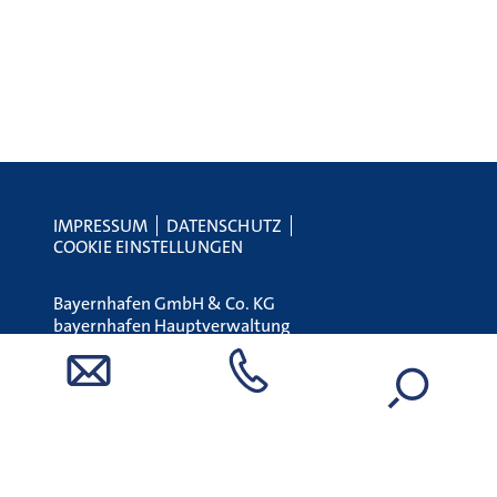
IMPRESSUM
DATENSCHUTZ
COOKIE EINSTELLUNGEN
Bayernhafen GmbH & Co. KG
bayernhafen Hauptverwaltung
Linzer Straße 6
93055 Regensburg
Tel.:
+49 (0) 941 79504-0
E-Mail:
holding@bayernhafen.de
www.bayernhafen.de