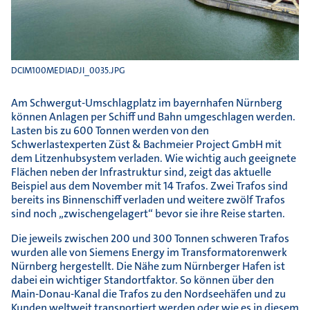
DCIM100MEDIADJI_0035.JPG
Am Schwergut-Umschlagplatz im bayernhafen Nürnberg
können Anlagen per Schiff und Bahn umgeschlagen werden.
Lasten bis zu 600 Tonnen werden von den
Schwerlastexperten Züst & Bachmeier Project GmbH mit
dem Litzenhubsystem verladen. Wie wichtig auch geeignete
Flächen neben der Infrastruktur sind, zeigt das aktuelle
Beispiel aus dem November mit 14 Trafos. Zwei Trafos sind
bereits ins Binnenschiff verladen und weitere zwölf Trafos
sind noch „zwischengelagert“ bevor sie ihre Reise starten.
Die jeweils zwischen 200 und 300 Tonnen schweren Trafos
wurden alle von Siemens Energy im Transformatorenwerk
Nürnberg hergestellt. Die Nähe zum Nürnberger Hafen ist
dabei ein wichtiger Standortfaktor. So können über den
Main-Donau-Kanal die Trafos zu den Nordseehäfen und zu
Kunden weltweit transportiert werden oder wie es in diesem