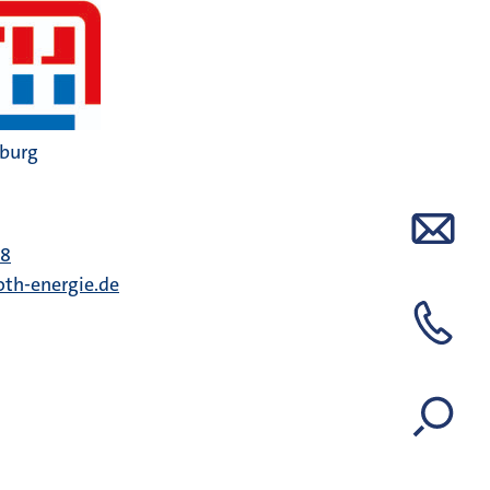
nburg
68
oth-energie.de