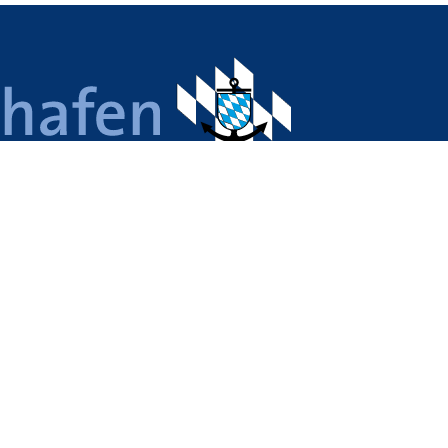
 Nürnberg, Roth, Regensburg,
ing und Passau. Sieben
k-Standorte – ein Unternehmen.
illionen Tonnen Güter per Schiff und
Standort-Architekt entwickelt
ns- und standortübergreifend
 Infrastruktur und erschließt in
 Hafenansiedlern neue
le.