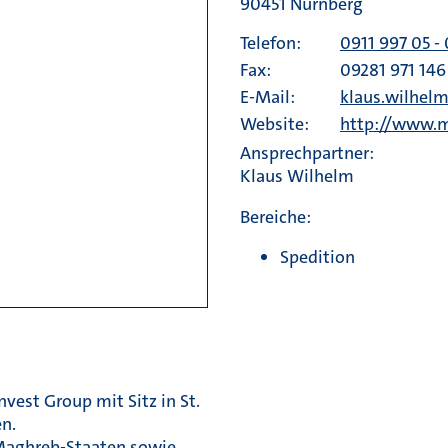
90451 Nürnberg
Telefon:
0911 997 05 - 
Fax:
09281 971 146
E-Mail:
klaus.wilhe
Website:
http://www.
Ansprechpartner:
Klaus Wilhelm
Bereiche:
Spedition
est Group mit Sitz in St.
en.
 Maghreb-Staaten sowie