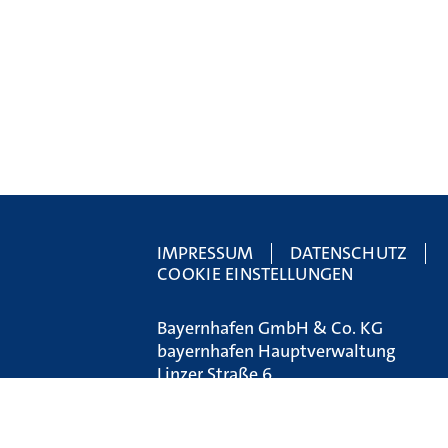
IMPRESSUM
DATENSCHUTZ
COOKIE EINSTELLUNGEN
Bayernhafen GmbH & Co. KG
bayernhafen Hauptverwaltung
Linzer Straße 6
93055 Regensburg
Tel.:
+49 (0) 941 79504-0