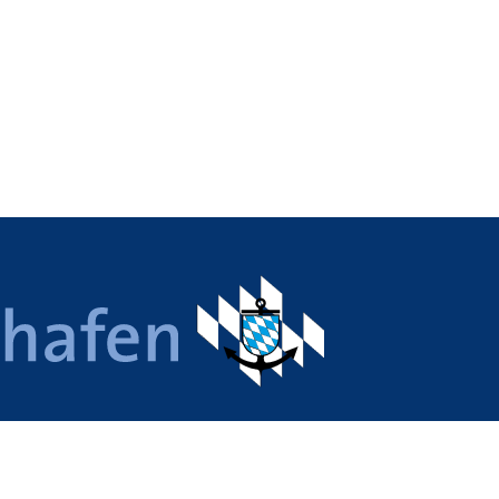
 Nürnberg, Roth, Regensburg,
ing und Passau. Sieben
k-Standorte – ein Unternehmen.