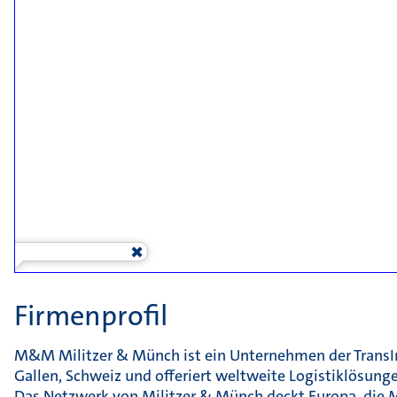
Firmenprofil
M&M Militzer & Münch ist ein Unternehmen der TransInv
Gallen, Schweiz und offeriert weltweite Logistiklösung
Das Netzwerk von Militzer & Münch deckt Europa, die