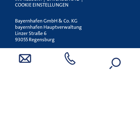
COOKIE EINSTELLUNGEN
Bayernhafen GmbH & Co. KG
bayernhafen Hauptverwaltung
Linzer Straße 6
93055 Regensburg
Tel.:
+49 (0) 941 79504-0
E-Mail:
holding@bayernhafen.de
www.bayernhafen.de
STÖRUNG MELDEN (24H):
UNFALLMELDESTELLE
Tel.:
0800 7240 320