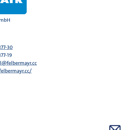
GmbH
877-30
877-19
hl@felbermayr.cc
felbermayr.cc/