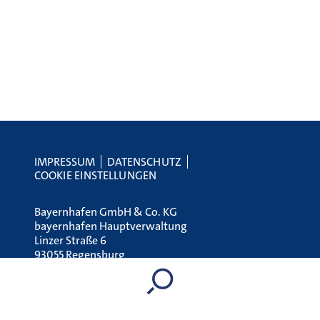
IMPRESSUM
DATENSCHUTZ
COOKIE EINSTELLUNGEN
Bayernhafen GmbH & Co. KG
bayernhafen Hauptverwaltung
Linzer Straße 6
93055 Regensburg
Tel.:
+49 (0) 941 79504-0
E-Mail:
holding@bayernhafen.de
www.bayernhafen.de