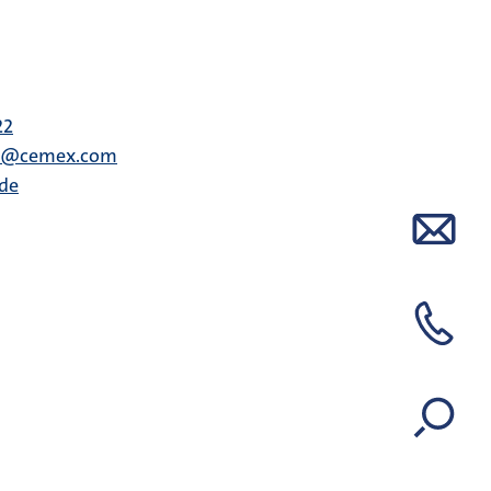
22
en@cemex.com
.de