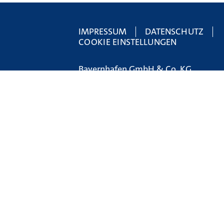
IMPRESSUM
DATENSCHUTZ
COOKIE EINSTELLUNGEN
Bayernhafen GmbH & Co. KG
bayernhafen Hauptverwaltung
Linzer Straße 6
93055 Regensburg
Tel.:
+49 (0) 941 79504-0
E-Mail:
holding@bayernhafen.de
www.bayernhafen.de
STÖRUNG MELDEN (24H):
UNFALLMELDESTELLE
Tel.:
0800 7240 320