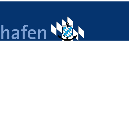
 Nürnberg, Roth, Regensburg,
ing und Passau. Sieben
k-Standorte – ein Unternehmen.
illionen Tonnen Güter per Schiff und
Standort-Architekt entwickelt
ns- und standortübergreifend
 Infrastruktur und erschließt in
 Hafenansiedlern neue
le.