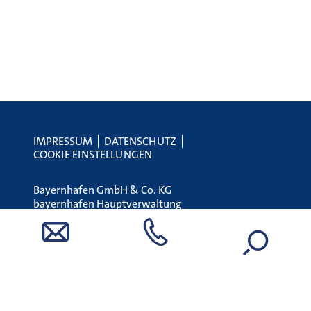
IMPRESSUM
DATENSCHUTZ
COOKIE EINSTELLUNGEN
Bayernhafen GmbH & Co. KG
bayernhafen Hauptverwaltung
Linzer Straße 6
93055 Regensburg
Tel.:
+49 (0) 941 79504-0
E-Mail:
holding@bayernhafen.de
www.bayernhafen.de