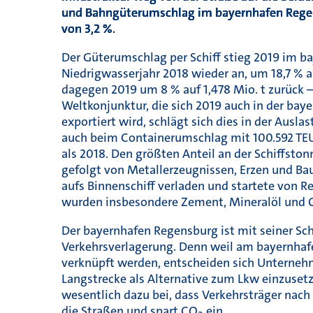
und Bahngüterumschlag im bayernhafen Rege
von 3,2 %.
Der Güterumschlag per Schiff stieg 2019 im 
Niedrigwasserjahr 2018 wieder an, um 18,7 % a
dagegen 2019 um 8 % auf 1,478 Mio. t zurück – 
Weltkonjunktur, die sich 2019 auch in der bay
exportiert wird, schlägt sich dies in der Auslas
auch beim Containerumschlag mit 100.592 TEU 
als 2018. Den größten Anteil an der Schiffsto
gefolgt von Metallerzeugnissen, Erzen und B
aufs Binnenschiff verladen und startete von 
wurden insbesondere Zement, Mineralöl und 
Der bayernhafen Regensburg ist mit seiner Sc
Verkehrsverlagerung. Denn weil am bayernhafe
verknüpft werden, entscheiden sich Unternehm
Langstrecke als Alternative zum Lkw einzuset
wesentlich dazu bei, dass Verkehrsträger nach
die Straßen und spart CO
ein.