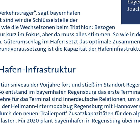
baye
Joac
erkehrsträger“, sagt bayernhafen
ind wir die Schlüsselstelle der
h wie die Wechselzonen beim Triathlon: Bezogen
nur kurz im Fokus, aber da muss alles stimmen. So wie in 
tzen. Güterumschlag im Hafen setzt das optimale Zusamme
rundvoraussetzung ist die Kapazität der Hafeninfrastruktu
Hafen-Infrastruktur
tionsniveau der Vorjahre fort und stieß im Standort Rege
. So entstand im bayernhafen Regensburg das erste Termina
hre für das Terminal sind innerdeutsche Relationen, um z.
t der Hellmann-Intermodalzug Regensburg mit Hannover 
durch den neuen ’Trailerport’ Zusatzkapazitäten für den 
tlasten. Für 2020 plant bayernhafen in Regensburg über m