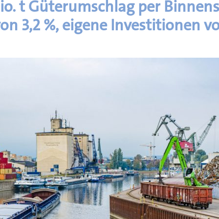
io. t Güterumschlag per Binnens
on 3,2 %, eigene Investitionen vo