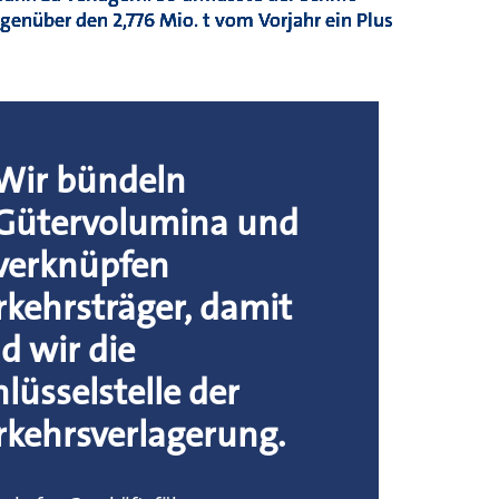
egenüber den 2,776 Mio. t vom Vorjahr ein Plus
Wir bündeln
Gütervolumina und
verknüpfen
rkehrsträger, damit
nd wir die
hlüsselstelle der
rkehrsverlagerung.