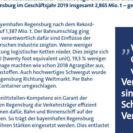
nsburg im Geschäftsjahr 2019 insgesamt
2,865 Mio. t – g
bayernhafen Regensburg nach dem Rekord-
uf 1,387 Mio. t. Der Bahnumschlag ging
„
verantwortlich dafür sind Einflüsse der
erischen Industrie zeigten. Wenn weniger
tung logistischer Ketten nieder. Dies zeigte sich
(twenty foot equivalent unit), 19,3 % weniger
nnage machten wie schon 2018 Agrargüter aus,
austoffen. Auch hochwertiges Schwergut wurde
Regensburg Richtung Weltmarkt. Per Bahn
Ve
Container umgeschlagen.
si
hnittstellen-Kompetenz ein Garant der
Sc
n Regensburg die Verkehrsträger effizient
en dafür, Bahn und Binnenschiff auf der
Ve
zen. So trägt der bayernhafen Regensburg
 ihren Stärken eingesetzt werden. Dies entlastet