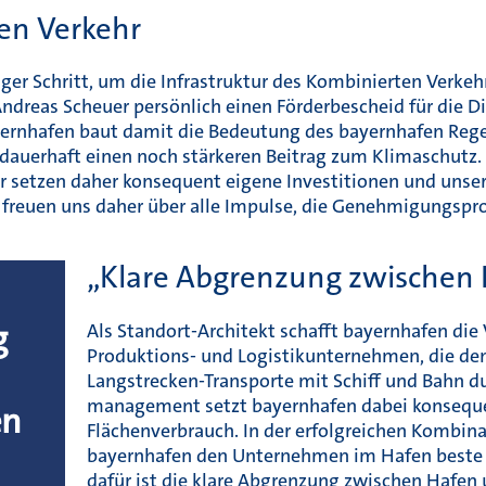
en Verkehr
iger Schritt, um die Infrastruktur des Kombinierten Verk
dreas Scheuer persönlich einen Förderbescheid für die Dig
yernhafen baut damit die Bedeutung des bayernhafen Regens
 dauerhaft einen noch stärkeren Beitrag zum Klimaschutz. 
ir setzen daher konsequent eigene Investitionen und uns
 freuen uns daher über alle Impulse, die Genehmigungspr
„Klare Abgrenzung zwischen
g
Als Standort-Architekt schafft bayernhafen die
Produktions- und Logistikunternehmen, die den
Langstrecken-Transporte mit Schiff und Bahn d
management setzt bayernhafen dabei konsequen
en
Flächenverbrauch. In der erfolgreichen Kombina
bayernhafen den Unternehmen im Hafen beste
dafür ist die klare Abgrenzung zwischen Hafe