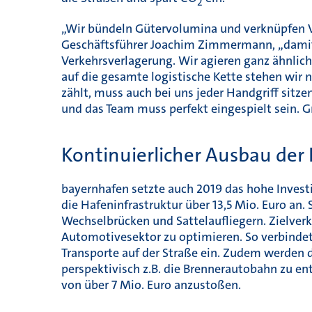
2
„Wir bündeln Gütervolumina und verknüpfen V
Geschäftsführer Joachim Zimmermann, „damit s
Verkehrsverlagerung. Wir agieren ganz ähnlic
auf die gesamte logistische Kette stehen wir 
zählt, muss auch bei uns jeder Handgriff si
und das Team muss perfekt eingespielt sein. G
Kontinuierlicher Ausbau der 
bayernhafen setzte auch 2019 das hohe Investi
die Hafeninfrastruktur über 13,5 Mio. Euro an
Wechselbrücken und Sattelaufliegern. Zielverke
Automotivesektor zu optimieren. So verbinde
Transporte auf der Straße ein. Zudem werden 
perspektivisch z.B. die Brennerautobahn zu en
von über 7 Mio. Euro anzustoßen.