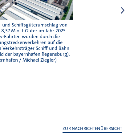
- und Schiffsgüterumschlag von
I
8,37 Mio. t Güter im Jahr 2025.
bayer
w-Fahrten wurden durch die
D
angstreckenverkehren auf die
bayern
 Verkehrsträger Schiff und Bahn
noch
Bild der bayernhafen Regensburg).
w
ernhafen / Michael Ziegler)
leistun
ZUR NACHRICHTENÜBERSICHT