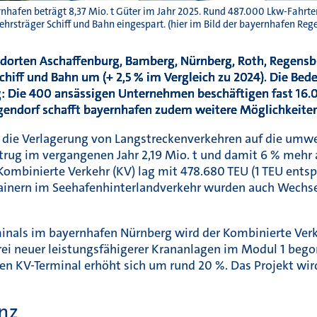
nhafen beträgt 8,37 Mio. t Güter im Jahr 2025. Rund 487.000 Lkw-Fahrt
rsträger Schiff und Bahn eingespart. (hier im Bild der bayernhafen Regen
ndorten Aschaffenburg, Bamberg,
Nürnberg, Roth, Regensb
Schiff und Bahn um (+ 2,5 % im Vergleich zu
2024). Die Bed
g: Die 400 ansässigen Unternehmen beschäftigen fast
16.
gendorf schafft bayernhafen zudem weitere Möglichkeite
ie Verlagerung von Langstreckenverkehren auf die umwel
trug im vergangenen Jahr 2,19 Mio. t und damit 6 % mehr
r Kombinierte Verkehr (KV) lag mit 478.680 TEU (1 TEU ent
tainern im Seehafenhinterlandverkehr wurden auch Wechse
inals im bayernhafen Nürnberg wird der Kombinierte Verk
i neuer leistungsfähigerer Krananlagen im Modul 1 begon
n KV-Terminal erhöht sich um rund 20 %. Das Projekt wi
nz