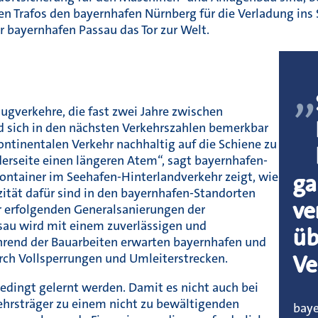
en Trafos den bayernhafen Nürnberg für die Verladung ins 
r bayernhafen Passau das Tor zur Welt.
„
Zugverkehre, die fast zwei Jahre zwischen
rd sich in den nächsten Verkehrszahlen bemerkbar
ntinentalen Verkehr nachhaltig auf die Schiene zu
rseite einen längeren Atem“, sagt bayernhafen-
ntainer im Seehafen-Hinterlandverkehr zeigt, wie
ga
azität dafür sind in den bayernhafen-Standorten
ve
r erfolgenden Generalsanierungen der
au wird mit einem zuverlässigen und
üb
hrend der Bauarbeiten erwarten bayernhafen und
Ve
ch Vollsperrungen und Umleiterstrecken.
edingt gelernt werden. Damit es nicht auch bei
ehrsträger zu einem nicht zu bewältigenden
baye