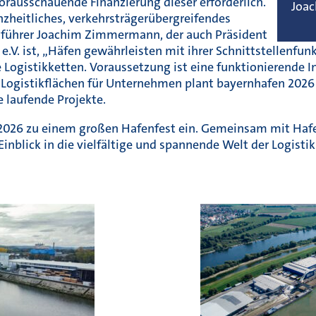
orausschauende Finanzierung dieser erforderlich.
Joa
nzheitliches, verkehrsträgerübergreifendes
sführer Joachim Zimmermann, der auch Präsident
V. ist, „Häfen gewährleisten mit ihrer Schnittstellenfunk
Logistikketten. Voraussetzung ist eine funktionierende I
nd Logistikflächen für Unternehmen plant bayernhafen 202
 laufende Projekte.
 2026 zu einem großen Hafenfest ein. Gemeinsam mit Haf
inblick in die vielfältige und spannende Welt der Logisti