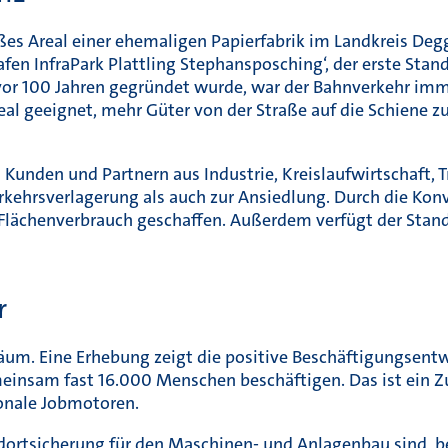
ßes Areal einer ehemaligen Papierfabrik im Landkreis Deg
afen InfraPark Plattling Stephansposching‘, der erste Sta
vor 100 Jahren gegründet wurde, war der Bahnverkehr imme
deal geeignet, mehr Güter von der Straße auf die Schiene z
 Kunden und Partnern aus Industrie, Kreislaufwirtschaft, 
rkehrsverlagerung als auch zur Ansiedlung. Durch die Kon
lächenverbrauch geschaffen. Außerdem verfügt der Stando
r
iläum. Eine Erhebung zeigt die positive Beschäftigungsen
insam fast 16.000 Menschen beschäftigen. Das ist ein Zu
ionale Jobmotoren.
andortsicherung für den Maschinen- und Anlagenbau sind, b