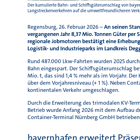
Der kumulierte Bahn- und Schiffsgüterumschlag von bayer
Langstreckenverkehren auf die umweltfreundlicheren Verkeh
Regensburg, 26. Februar 2026 –
An seinen Sta
vergangenen
Jahr 8,37 Mio. Tonnen Güter per 
regionale Jobmotoren
bestätigt eine Erhebun
Logistik- und Industrieparks im
Landkreis Deg
Rund 487.000 Lkw-Fahrten wurden 2025 durch d
Bahn eingespart. Der Schiffsgüterumschlag be
Mio. t, das sind 1,4 % mehr als im Vorjahr. De
über dem Vorjahresniveau (+ 1 %). Neben Con
kontinentalen Verkehr umgeschlagen.
Durch die Erweiterung des trimodalen KV-Term
Betrieb wurde Anfang 2026 mit dem Aufbau dre
Container-Terminal Nürnberg GmbH betriebene
bayernhafen erweitert Präse