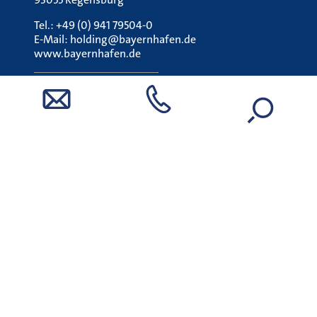
Tel.:
+49 (0) 941 79504-0
E-Mail:
holding@bayernhafen.de
www.bayernhafen.de
STÖRUNG MELDEN (24H):
UNFALLMELDESTELLE
Tel.:
0800 7240 320
Aschaffenburg, Bamberg, Nürnberg, Roth,
Regensburg, Plattling Stephansposching und
Passau. Sieben leistungsstarke Logistik-Standorte –
ein Unternehmen. Jährlich werden rund 9
Millionen Tonnen Güter per Schiff und Bahn