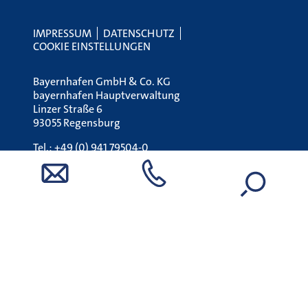
IMPRESSUM
DATENSCHUTZ
COOKIE EINSTELLUNGEN
Bayernhafen GmbH & Co. KG
bayernhafen Hauptverwaltung
Linzer Straße 6
93055 Regensburg
Tel.:
+49 (0) 941 79504-0
E-Mail:
holding@bayernhafen.de
www.bayernhafen.de
STÖRUNG MELDEN (24H):
UNFALLMELDESTELLE
Tel.:
0800 7240 320