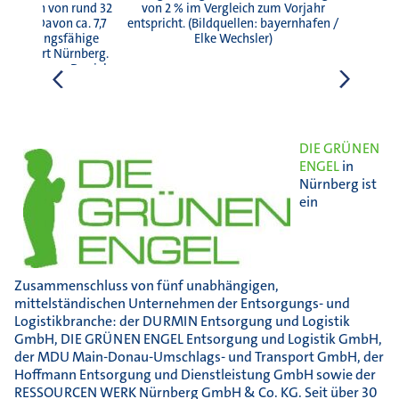
 Flächen von rund 32
von 2 % im Vergleich zum Vorjahr
toßen. Davon ca. 7,7
entspricht. (Bildquellen: bayernhafen /
ine leistungsfähige
Elke Wechsler)
 Standort Nürnberg.
uftaufnahmen Daniel
iter“)
DIE GRÜNEN
ENGEL
in
Nürnberg ist
ein
Zusammenschluss von fünf unabhängigen,
mittelständischen Unternehmen der Entsorgungs- und
Logistikbranche: der DURMIN Entsorgung und Logistik
GmbH, DIE GRÜNEN ENGEL Entsorgung und Logistik GmbH,
der MDU Main-Donau-Umschlags- und Transport GmbH, der
Hoffmann Entsorgung und Dienstleistung GmbH sowie der
RESSOURCEN WERK Nürnberg GmbH & Co. KG. Seit über 30