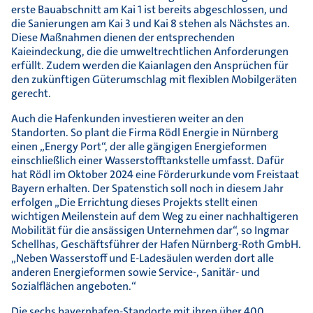
erste Bauabschnitt am Kai 1 ist bereits abgeschlossen, und
die Sanierungen am Kai 3 und Kai 8 stehen als Nächstes an.
Diese Maßnahmen dienen der entsprechenden
Kaieindeckung, die die umweltrechtlichen Anforderungen
erfüllt. Zudem werden die Kaianlagen den Ansprüchen für
den zukünftigen Güterumschlag mit flexiblen Mobilgeräten
gerecht.
Auch die Hafenkunden investieren weiter an den
Standorten. So plant die Firma Rödl Energie in Nürnberg
einen „Energy Port“, der alle gängigen Energieformen
einschließlich einer Wasserstofftankstelle umfasst. Dafür
hat Rödl im Oktober 2024 eine Förderurkunde vom Freistaat
Bayern erhalten. Der Spatenstich soll noch in diesem Jahr
erfolgen „Die Errichtung dieses Projekts stellt einen
wichtigen Meilenstein auf dem Weg zu einer nachhaltigeren
Mobilität für die ansässigen Unternehmen dar“, so Ingmar
Schellhas, Geschäftsführer der Hafen Nürnberg-Roth GmbH.
„Neben Wasserstoff und E-Ladesäulen werden dort alle
anderen Energieformen sowie Service-, Sanitär- und
Sozialflächen angeboten.“
Die sechs bayernhafen-Standorte mit ihren über 400