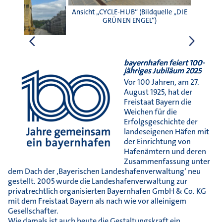
ENGEL
Ansicht „CYCLE-HUB“ (Bildquelle „DIE
GRÜNEN ENGEL“)
bayernhafen feiert 100-
jähriges Jubiläum 2025
Vor 100 Jahren, am 27.
August 1925, hat der
ojekt „Black Forest
Freistaat Bayern die
quelle „DIE GRÜNEN
GEL“)
Weichen für die
Erfolgsgeschichte der
landeseigenen Häfen mit
der Einrichtung von
Hafenämtern und deren
Zusammenfassung unter
dem Dach der ‚Bayerischen Landeshafenverwaltung‘ neu
gestellt. 2005 wurde die Landeshafenverwaltung zur
privatrechtlich organisierten Bayernhafen GmbH & Co. KG
mit dem Freistaat Bayern als nach wie vor alleinigem
Gesellschafter.
Wie damals ist auch heute die Gestaltungskraft ein