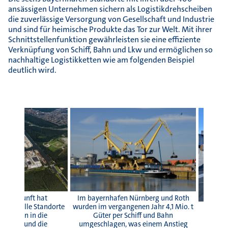
ansässigen Unternehmen sichern als Logistikdrehscheiben
die zuverlässige Versorgung von Gesellschaft und Industrie
und sind für heimische Produkte das Tor zur Welt. Mit ihrer
Schnittstellenfunktion gewährleisten sie eine effiziente
Verknüpfung von Schiff, Bahn und Lkw und ermöglichen so
nachhaltige Logistikketten wie am folgenden Beispiel
deutlich wird.
 die Zukunft hat
Im bayernhafen Nürnberg und Roth
 über alle Standorte
wurden im vergangenen Jahr 4,1 Mio. t
stitionen in die
Güter per Schiff und Bahn
truktur und die
umgeschlagen, was einem Anstieg