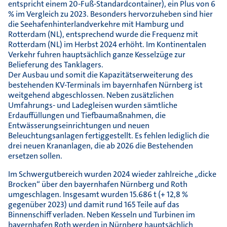
entspricht einem 20-Fuß-Standardcontainer), ein Plus von 6
% im Vergleich zu 2023. Besonders hervorzuheben sind hier
die Seehafenhinterlandverkehre mit Hamburg und
Rotterdam (NL), entsprechend wurde die Frequenz mit
Rotterdam (NL) im Herbst 2024 erhöht. Im Kontinentalen
Verkehr fuhren hauptsächlich ganze Kesselzüge zur
Belieferung des Tanklagers.
Der Ausbau und somit die Kapazitätserweiterung des
bestehenden KV-Terminals im bayernhafen Nürnberg ist
weitgehend abgeschlossen. Neben zusätzlichen
Umfahrungs- und Ladegleisen wurden sämtliche
Erdauffüllungen und Tiefbaumaßnahmen, die
Entwässerungseinrichtungen und neuen
Beleuchtungsanlagen fertiggestellt. Es fehlen lediglich die
drei neuen Krananlagen, die ab 2026 die Bestehenden
ersetzen sollen.
Im Schwergutbereich wurden 2024 wieder zahlreiche „dicke
Brocken“ über den bayernhafen Nürnberg und Roth
umgeschlagen. Insgesamt wurden 15.686 t (+ 12,8 %
gegenüber 2023) und damit rund 165 Teile auf das
Binnenschiff verladen. Neben Kesseln und Turbinen im
bayernhafen Roth werden in Nürnberg hauptsächlich