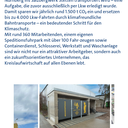
Nürnberg ins Salzbergwerk Stetten transportiert wird – eine
Aufgabe, die zuvor ausschließlich per Lkw erledigt wurde.
Damit sparen wir jährlich rund 1.500 t CO₂ ein und ersetzen
bis zu 4.000 Lkw-Fahrten durch klimafreundliche
Bahntransporte – ein bedeutender Schritt für den
Klimaschutz.
Mit rund 360 Mitarbeitenden, einem eigenen
Speditionsfuhrpark mit über 100 Fahr-zeugen sowie
Containerdienst, Schlosserei, Werkstatt und Waschanlage
sind wir nicht nur ein attraktiver Arbeitgeber, sondern auch
ein zukunftsorientiertes Unternehmen, das
Kreislaufwirtschaft auf allen Ebenen lebt.
Luftb