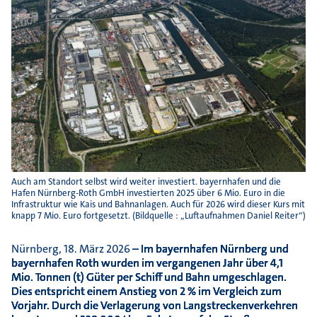
Auch am Standort selbst wird weiter investiert. bayernhafen und die
Hafen Nürnberg-Roth GmbH investierten 2025 über 6 Mio. Euro in die
Infrastruktur wie Kais und Bahnanlagen. Auch für 2026 wird dieser Kurs mit
knapp 7 Mio. Euro fortgesetzt. (Bildquelle : „Luftaufnahmen Daniel Reiter“)
Nürnberg, 18. März 2026
– Im bayernhafen Nürnberg und
bayernhafen Roth wurden im vergangenen Jahr über 4,1
Mio. Tonnen (t) Güter per Schiff und Bahn umgeschlagen.
Dies entspricht einem Anstieg von 2 % im Vergleich zum
Vorjahr. Durch die Verlagerung von Langstreckenverkehren