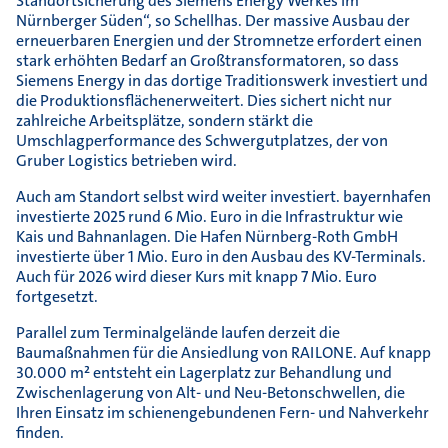
Standortsicherung des Siemens Energy Werkes im
Nürnberger Süden“, so Schellhas. Der massive Ausbau der
erneuerbaren Energien und der Stromnetze erfordert einen
stark erhöhten Bedarf an Großtransformatoren, so dass
Siemens Energy in das dortige Traditionswerk investiert und
die Produktionsflächenerweitert. Dies sichert nicht nur
zahlreiche Arbeitsplätze, sondern stärkt die
Umschlagperformance des Schwergutplatzes, der von
Gruber Logistics betrieben wird.
Auch am Standort selbst wird weiter investiert. bayernhafen
investierte 2025 rund 6 Mio. Euro in die Infrastruktur wie
Kais und Bahnanlagen. Die Hafen Nürnberg-Roth GmbH
investierte über 1 Mio. Euro in den Ausbau des KV-Terminals.
Auch für 2026 wird dieser Kurs mit knapp 7 Mio. Euro
fortgesetzt.
Parallel zum Terminalgelände laufen derzeit die
Baumaßnahmen für die Ansiedlung von RAILONE. Auf knapp
30.000 m² entsteht ein Lagerplatz zur Behandlung und
Zwischenlagerung von Alt- und Neu-Betonschwellen, die
Ihren Einsatz im schienengebundenen Fern- und Nahverkehr
finden.