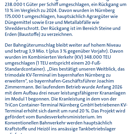
238.000 t Güter per Schiff umgeschlagen, ein Rückgang um
13 % im Vergleich zu 2024. Davon wurden in Nürnberg
175.000 t umgeschlagen, hauptsächlich Agrargüter wie
Düngemittel sowie Erze und Metallabfälle wie
Shredderschrott. Der Rückgang ist im Bereich Steine und
Erden (Baustoffe) zu verzeichnen.
Der Bahngüterumschlag bleibt weiter auf hohem Niveau
und betrug 3,9 Mio. t (plus 3 % gegenüber Vorjahr). Davon
wurden im Kombinierten Verkehr (KV) 348.000 TEU
umgeschlagen (1 TEU entspricht einem 20-Fuß-
Standardcontainer). „Dies bestätigt unseren Weitblick, das
trimodale KV-Terminal im bayernhafen Nürnberg zu
erweitern“, so bayernhafen-Geschäftsführer Joachim
Zimmermann. Bei laufendem Betrieb wurde Anfang 2026
mit dem Aufbau drei neuer leistungsfähigerer Krananlagen
im Modul 1 begonnen. Die Kranleistung in dem von der
TriCon Container-Terminal Nürnberg GmbH betriebenen KV-
Terminal erhöht sich damit um rund 20 %. Das Projekt wird
gefördert vom Bundesverkehrsministerium. Im
Konventionellen Bahnverkehr werden hauptsächlich
Kraftstoffe und Heizöl ins ansässige Tankbetriebslager