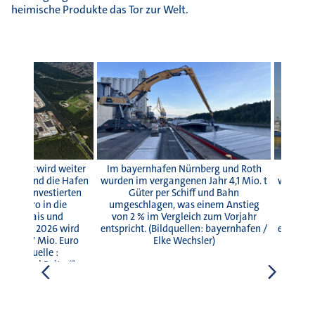
heimische Produkte das Tor zur Welt.
 selbst wird weiter
Im bayernhafen Nürnberg und Roth
Im bay
rnhafen und die Hafen
wurden im vergangenen Jahr 4,1 Mio. t
wurden i
GmbH investierten
Güter per Schiff und Bahn
Gü
Mio. Euro in die
umgeschlagen, was einem Anstieg
umgesc
ur wie Kais und
von 2 % im Vergleich zum Vorjahr
von 2
uch für 2026 wird
entspricht. (Bildquellen: bayernhafen /
entspric
t knapp 7 Mio. Euro
Elke Wechsler)
. (Bildquelle :
n Daniel Reiter“)